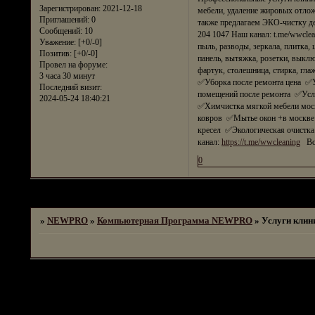
Зарегистрирован
: 2021-12-18
мебели, удаление жировых отлож
Приглашений:
0
также предлагаем ЭКО-чистку де
Сообщений:
10
204 1047 Наш канал: t.me/wwcle
Уважение:
[+0/-0]
пыль, разводы, зеркала, плитка, 
Позитив:
[+0/-0]
панель, вытяжка, розетки, выклю
Провел на форуме:
фартук, столешница, стирка, гла
3 часа 30 минут
✅Уборка после ремонта цена ✅
Последний визит:
помещений после ремонта ✅Усл
2024-05-24 18:40:21
✅Химчистка мягкой мебели мос
ковров ✅Мытье окон +в москве
кресел ✅Экологическая очистка 
канал:
https://t.me/wwcleaning
Во
0
Страница:
1
»
NEWPRO
»
Компьютерная Программа NEWPRO
»
Услуги клин