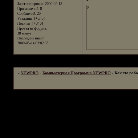
Зарегистрирован
: 2009-05-13
0
Приглашений:
0
Сообщений:
20
Уважение:
[+0/-0]
Позитив:
[+0/-0]
Провел на форуме:
38 минут
Последний визит:
2009-05-14 03:02:35
Страница:
1
»
NEWPRO
»
Компьютерная Программа NEWPRO
»
Как это раб